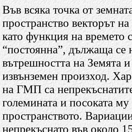
Във всяка точка от земна
пространство векторът на
като функция на времето с
“постоянна”, дължаща се 
вътрешността на Земята и
извънземен произход. Хар
на ГМП са непрекъснатите
големината и посоката му 
пространството. Вариации
непрекъснато във около 1