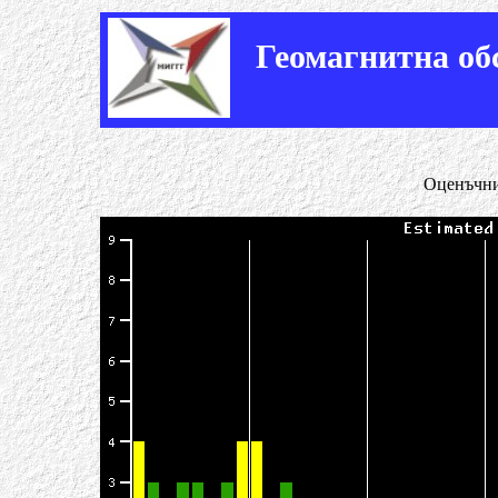
Геомагнитна о
Оценъчн