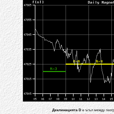
Деклинацията D
е ъгъл между геог