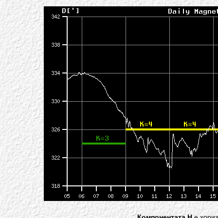
Компонентата H
е хори